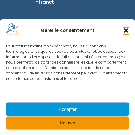
Intranet
Informations utiles
Gérer le consentement
Mentions Légales
Pour offrir les meilleures expériences, nous utilisons des
Politique de
technologies telles que les cookies pour stocker et/ou accéder aux
Confidentialité
informations des appareils. Le fait de consentir à ces technologies
nous permettra de traiter des données telles que le comportement
Nous contacter
de navigation ou les ID uniques sur ce site. Le fait de ne pas
consentir ou de retirer son consentement peut avoir un effet négatif
Politique de cookies
sur certaines caractéristiques et fonctions.
© 2023 - Site réalisé par Exupery
Accepter
Refuser