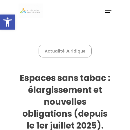
Skip
Menu
to
Ouvrir la barre d’outils
main
Close
content
Menu
Actualité Juridique
Espaces sans tabac :
élargissement et
nouvelles
obligations (depuis
le 1er juillet 2025).