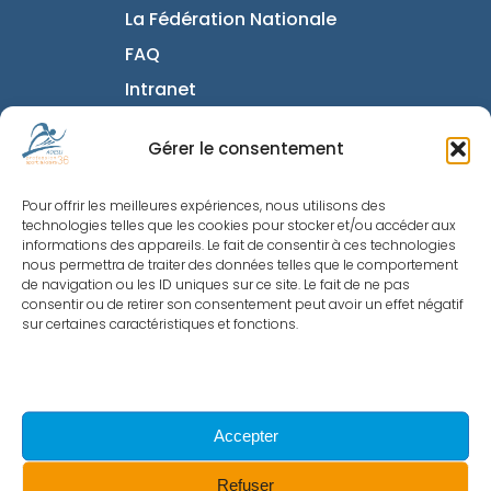
La Fédération Nationale
FAQ
Intranet
Informations utiles
Gérer le consentement
Mentions Légales
Pour offrir les meilleures expériences, nous utilisons des
Politique de
technologies telles que les cookies pour stocker et/ou accéder aux
Confidentialité
informations des appareils. Le fait de consentir à ces technologies
nous permettra de traiter des données telles que le comportement
Nous contacter
de navigation ou les ID uniques sur ce site. Le fait de ne pas
consentir ou de retirer son consentement peut avoir un effet négatif
Politique de cookies
sur certaines caractéristiques et fonctions.
© 2023 - Site réalisé par Exupery
Accepter
twitter
facebook
linkedin
youtube
google-
instagram
Refuser