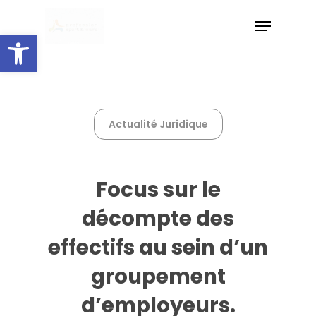
Skip
Menu
to
Ouvrir la barre d’outils
main
Close
content
Menu
Actualité Juridique
Focus sur le
décompte des
effectifs au sein d’un
groupement
d’employeurs.