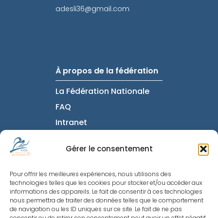
adesli36@gmail.com
À propos de la fédération
La Fédération Nationale
FAQ
Intranet
Informations utiles
Gérer le consentement
Mentions Légales
Pour offrir les meilleures expériences, nous utilisons des
Politique de
technologies telles que les cookies pour stocker et/ou accéder aux
Confidentialité
informations des appareils. Le fait de consentir à ces technologies
nous permettra de traiter des données telles que le comportement
Nous contacter
de navigation ou les ID uniques sur ce site. Le fait de ne pas
consentir ou de retirer son consentement peut avoir un effet négatif